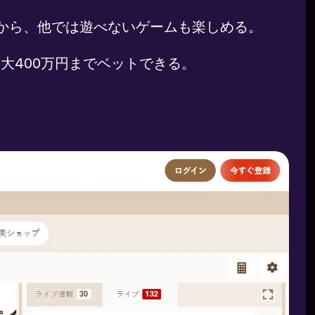
あるから、他では遊べないゲームも楽しめる。
大400万円までベットできる。