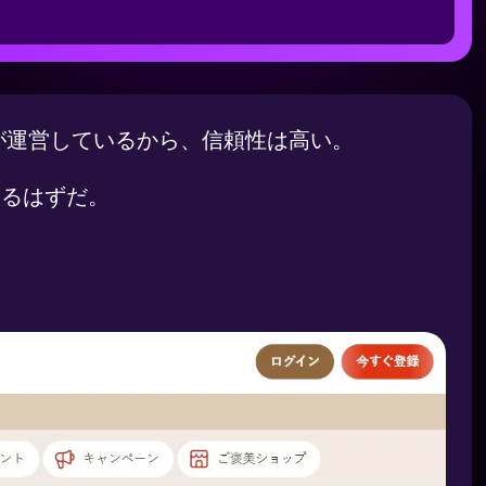
が運営しているから、信頼性は高い。
なるはずだ。