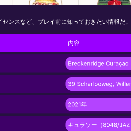
イセンスなど、プレイ前に知っておきたい情報だ
内容
Breckenridge Curaçao 
39 Scharlooweg, Wille
2021年
キュラソー（8048/JA