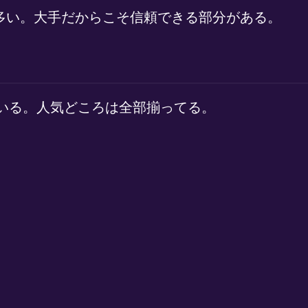
多い。大手だからこそ信頼できる部分がある。
いる。人気どころは全部揃ってる。