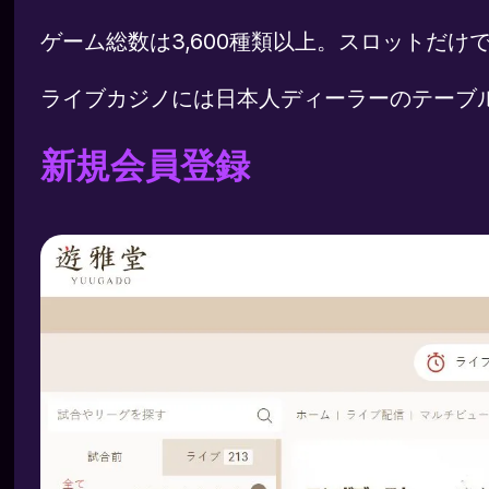
ゲーム総数は3,600種類以上。スロットだけ
ライブカジノには日本人ディーラーのテーブ
新規会員登録